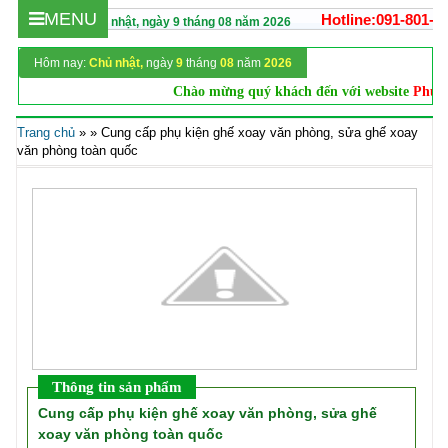
MENU
Hotline:091-801-8
Hôm nay :
Chủ nhật,
ngày
9
tháng
08
năm
2026
Hôm nay:
Chủ nhật,
ngày
9
tháng
08
năm
2026
Chào mừng quý khách đến với website
Phụ k
Trang chủ
»
»
Cung cấp phụ kiện ghế xoay văn phòng, sửa ghế xoay
văn phòng toàn quốc
Thông tin sản phẩm
Cung cấp phụ kiện ghế xoay văn phòng, sửa ghế
xoay văn phòng toàn quốc