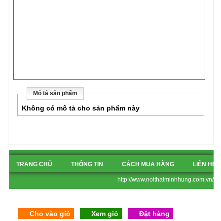
Mô tả sản phẩm
Không có mô tả cho sản phẩm này
TRANG CHỦ
THÔNG TIN
CÁCH MUA HÀNG
LIÊN HỆ
http://www.noithatminhhung.com.vn/
Cho vào giỏ
Xem giỏ
Đặt hàng